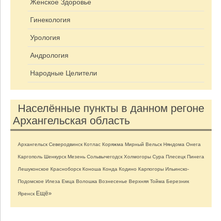
Женское Здоровье
Гинекология
Урология
Андрология
Народные Целители
Населённые пункты в данном регоне
Архангельская область
Архангельск
Северодвинск
Котлас
Коряжма
Мирный
Вельск
Няндома
Онега
Каргополь
Шенкурск
Мезень
Сольвычегодск
Холмогоры
Сура
Плесецк
Пинега
Лешуконское
Красноборск
Коноша
Конда
Кодино
Карпогоры
Ильинско-
Подомское
Илеза
Емца
Волошка
Вознесенье
Верхняя Тойма
Березник
Ещё»
Яренск